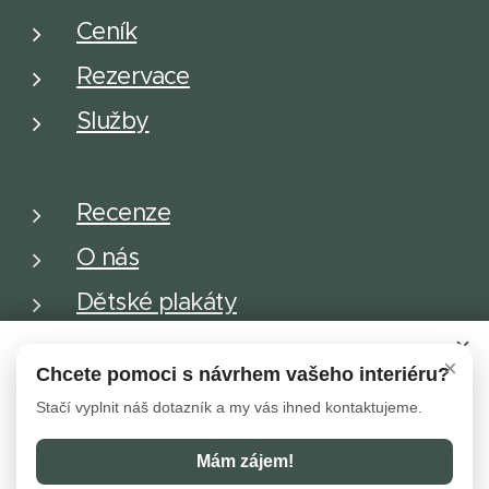
Ceník
Rezervace
Služby
Recenze
O nás
Dětské plakáty
×
Používáme cookies, abychom zajistili správné fungování a
Chcete pomoci s návrhem vašeho interiéru?
Obchodní podmínky
Cookies
bezpečnost našich stránek. Tím vám můžeme zajistit tu
Stačí vyplnit náš dotazník a my vás ihned kontaktujeme.
nejlepší zkušenost při jejich návštěvě.
Do košíku
Mám zájem!
Přijmout nezbytné
Přijmout vše