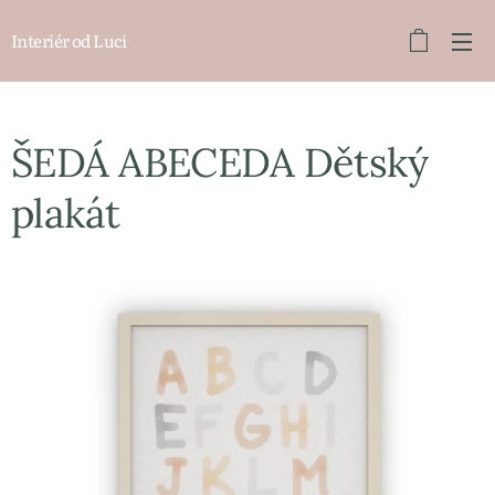
Interiér od Luci
ŠEDÁ ABECEDA Dětský
plakát