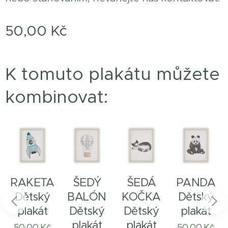
50,00
Kč
K tomuto plakátu můžete
kombinovat:
NAUT
RAKETA
ŠEDÝ
ŠEDÁ
PANDA
Dětský
BALÓN
KOČKA
Dětský
plakát
Dětský
Dětský
plakát
plakát
plakát
50,00
Kč
50,00
Kč