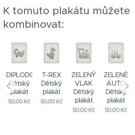
K tomuto plakátu můžete
kombinovat:
DIPLODOCUS
T-REX
ZELENÝ
ZELENÉ
Dětský
Dětský
VLAK
AUTO
plakát
plakát
Dětský
Dětský
plakát
plakát
50,00
Kč
50,00
Kč
50,00
Kč
50,00
Kč