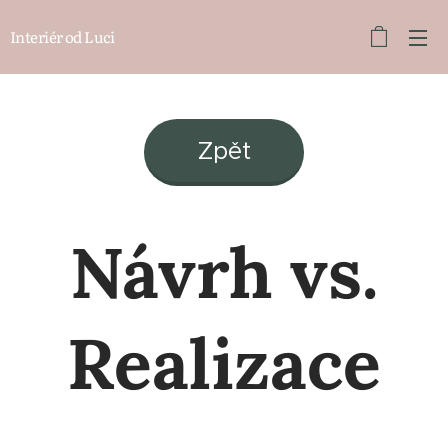
Interiér od Luci
Zpět
Návrh vs.
Realizace