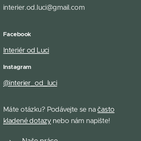
interier.od.luci@gmail.com
Facebook
Interiér od Luci
Instagram
@interier_od_luci
Máte otázku? Podávejte se na
často
kladené dotazy
n
ebo nám napište!
Naše práce