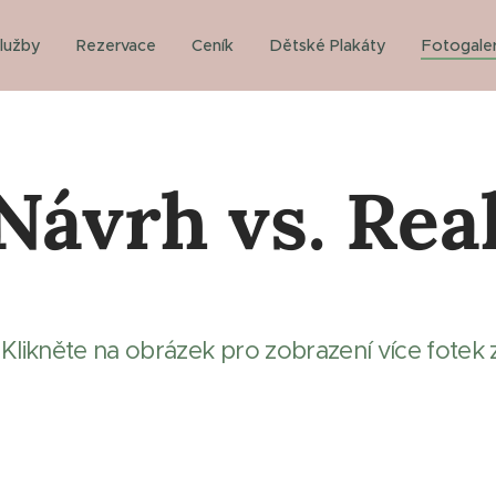
lužby
Rezervace
Ceník
Dětské Plakáty
Fotogaler
Návrh vs. Rea
Klikněte na obrázek pro zobrazení více fotek