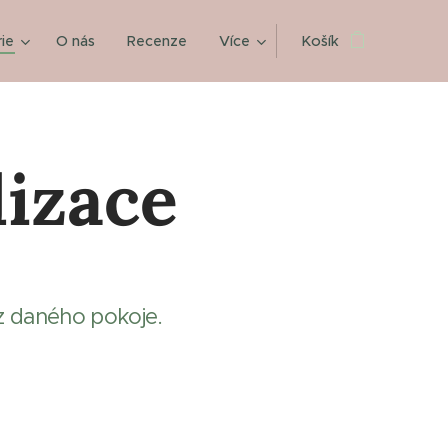
ie
O nás
Recenze
Více
Košík
lizace
 z daného pokoje.