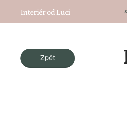
Interiér od Luci
S
Zpět