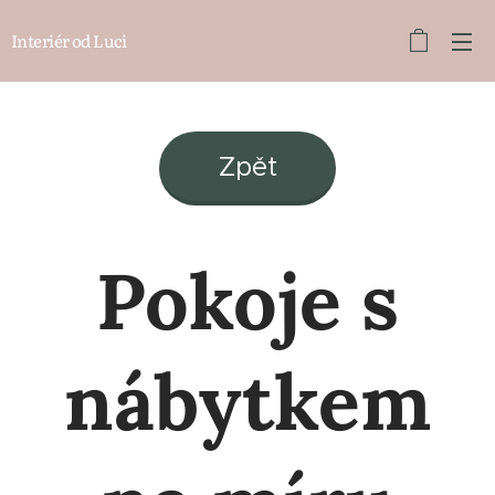
Interiér od Luci
Zpět
Pokoje s
nábytkem