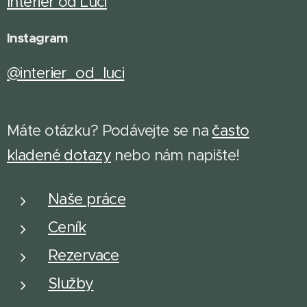
Interiér od Luci
Instagram
@interier_od_luci
Máte otázku? Podávejte se na
často
kladené dotazy
n
ebo nám napište!
Naše práce
Ceník
Rezervace
Služby