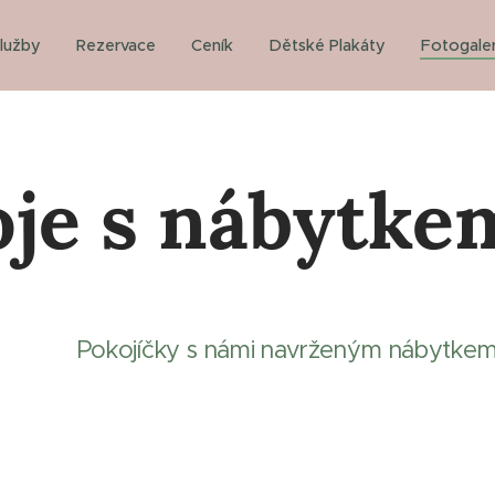
lužby
Rezervace
Ceník
Dětské Plakáty
Fotogaler
je s nábytke
Pokojíčky s námi navrženým nábytkem