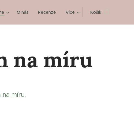
ie
O nás
Recenze
Více
Košík
m na míru
 na míru.