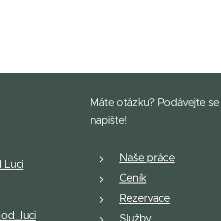
Máte otázku? Podávejte se
napište!
Naše práce
d Luci
Ceník
Rezervace
_od_luci
Služby