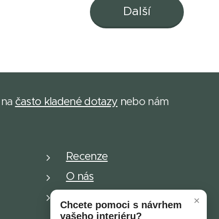
Další
 na
často kladené dotazy
n
ebo nám
Recenze
O nás
Dětské plakáty
×
Chcete pomoci s návrhem
vašeho interiéru?