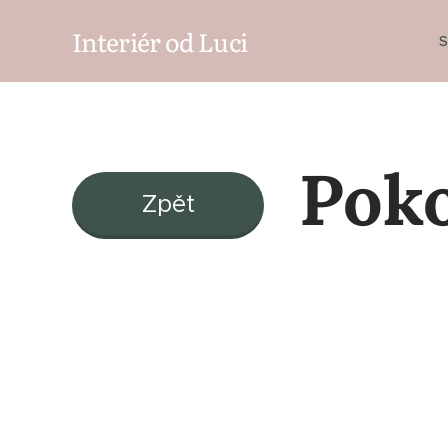
Interiér od Luci
S
Poko
Zpět