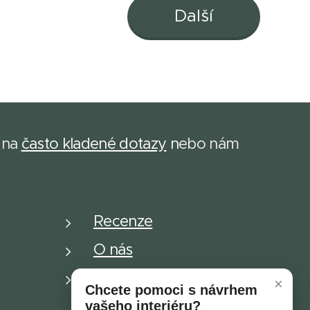
Další
 na
často kladené dotazy
n
ebo nám
Recenze
O nás
Dětské plakáty
×
Chcete pomoci s návrhem
vašeho interiéru?