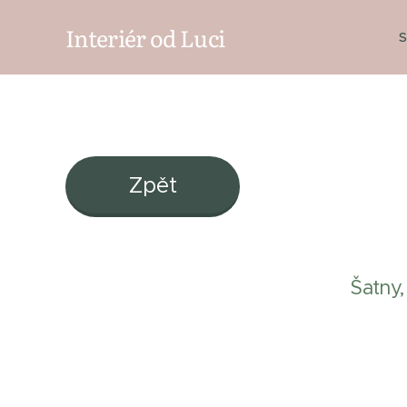
Interiér od Luci
S
Zpět
Šatny,