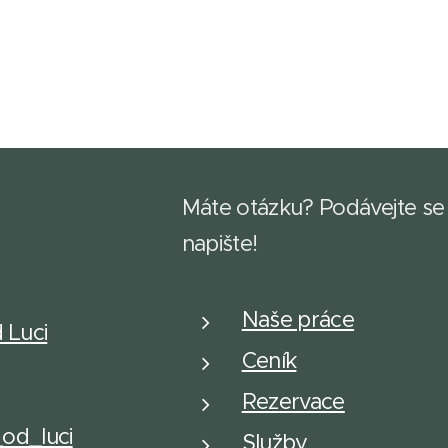
Máte otázku? Podávejte se
napište!
Naše práce
d Luci
Ceník
Rezervace
_od_luci
Služby