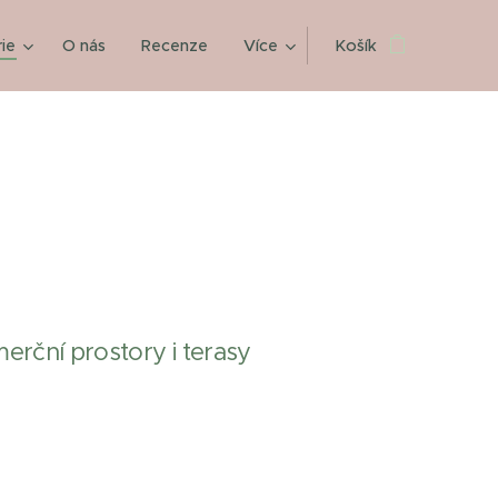
ie
O nás
Recenze
Více
Košík
erční prostory i terasy