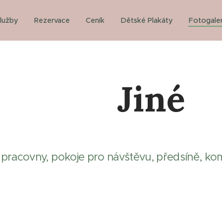
lužby
Rezervace
Ceník
Dětské Plakáty
Fotogaler
Jiné
 pracovny, pokoje pro návštěvu, předsíně, kom