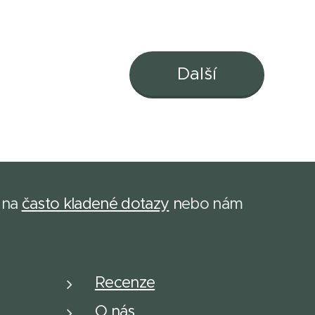
Další
 na
často kladené dotazy
n
ebo nám
Recenze
O nás