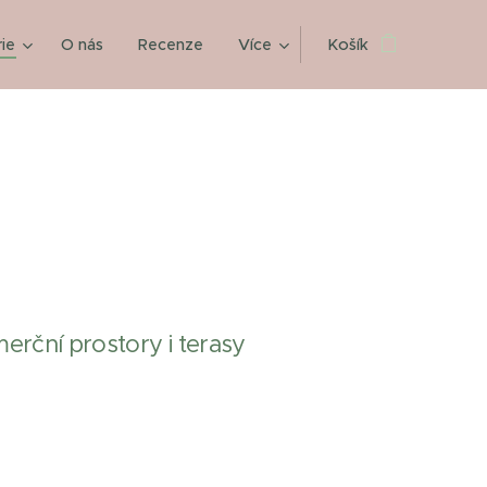
ie
O nás
Recenze
Více
Košík
erční prostory i terasy