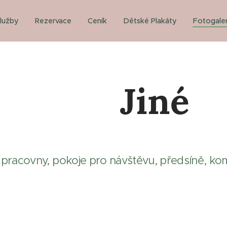
lužby
Rezervace
Ceník
Dětské Plakáty
Fotogaler
Jiné
 pracovny, pokoje pro návštěvu, předsíně, kom