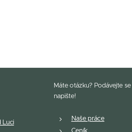
Máte otázku? Podávejte se
napište!
Naše práce
d Luci
Ceník