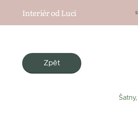
Interiér od Luci
S
Zpět
Šatny,