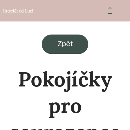
Interiér od Luci
Zpět
Pokojíčky
pro