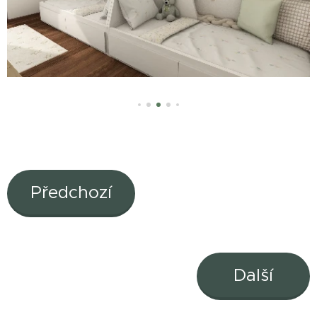
Předchozí
Další