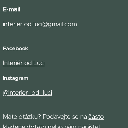
E-mail
interier.od.luci@gmail.com
Facebook
Interiér od Luci
Instagram
@interier_od_luci
Máte otázku? Podávejte se na
často
kladené dotazy
n
ebo nám napište!