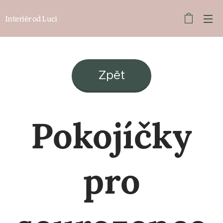
Interiér od Luci
Zpět
Pokojíčky
pro