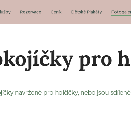
lužby
Rezervace
Ceník
Dětské Plakáty
Fotogaler
kojíčky pro h
jíčky navržené pro holčičky, nebo jsou sdílené