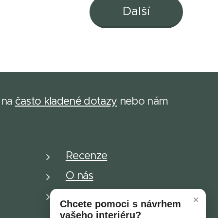
Další
 na
často kladené dotazy
n
ebo nám
Recenze
O nás
Dětské plakáty
×
Chcete pomoci s návrhem
vašeho interiéru?