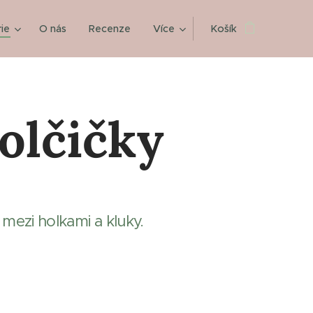
ie
O nás
Recenze
Více
Košík
olčičky
 mezi holkami a kluky.