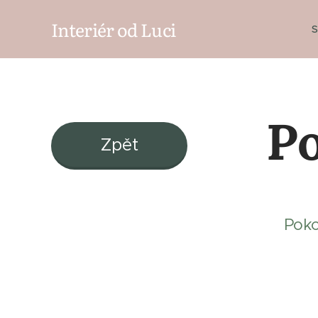
Interiér od Luci
S
Po
Zpět
Poko