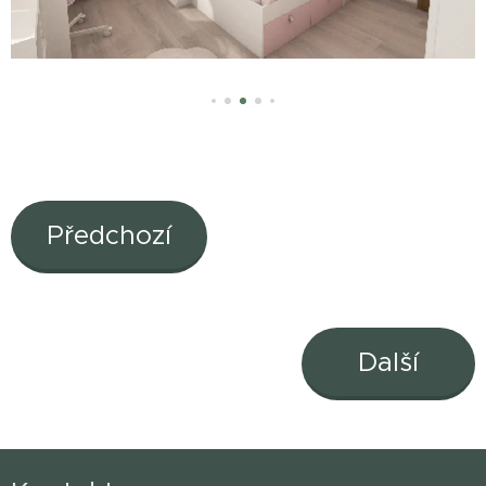
Předchozí
Další