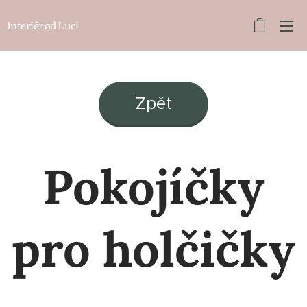
Interiér od Luci
Zpět
Pokojíčky
pro holčičky