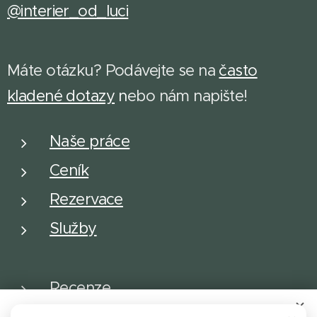
@interier_od_luci
Máte otázku? Podávejte se na
často
kladené dotazy
n
ebo nám napište!
Naše práce
Ceník
Rezervace
Služby
Recenze
O nás