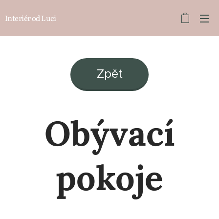
Interiér od Luci
Zpět
Obývací
pokoje