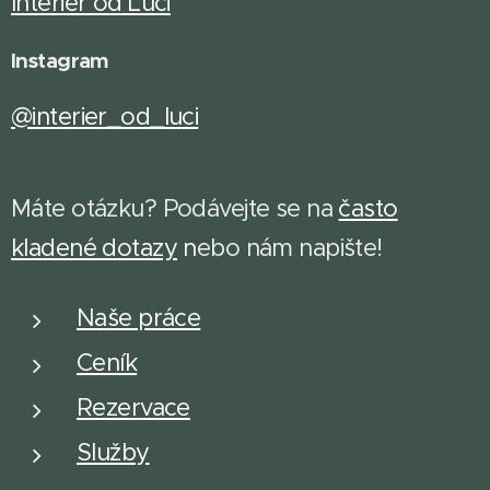
Interiér od Luci
Instagram
@interier_od_luci
Máte otázku? Podávejte se na
často
kladené dotazy
n
ebo nám napište!
Naše práce
Ceník
Rezervace
Služby