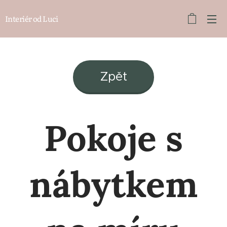
Interiér od Luci
Zpět
Pokoje s
nábytkem