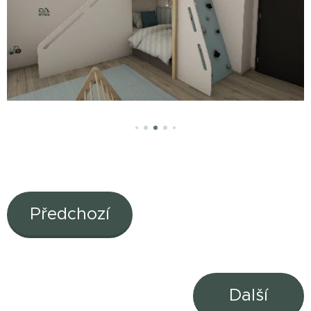
Předchozí
Další