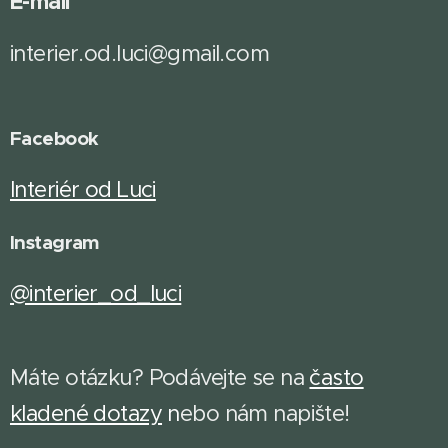
E-mail
interier.od.luci@gmail.com
Facebook
Interiér od Luci
Instagram
@interier_od_luci
Máte otázku? Podávejte se na
často
kladené dotazy
n
ebo nám napište!