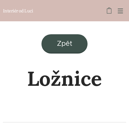
Interiér od Luci
Zpět
Ložnice